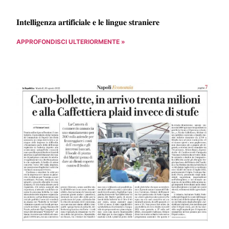
𝐈𝐧𝐭𝐞𝐥𝐥𝐢𝐠𝐞𝐧𝐳𝐚 𝐚𝐫𝐭𝐢𝐟𝐢𝐜𝐢𝐚𝐥𝐞 𝐞 𝐥𝐞 𝐥𝐢𝐧𝐠𝐮𝐞 𝐬𝐭𝐫𝐚𝐧𝐢𝐞𝐫𝐞
APPROFONDISCI ULTERIORMENTE »