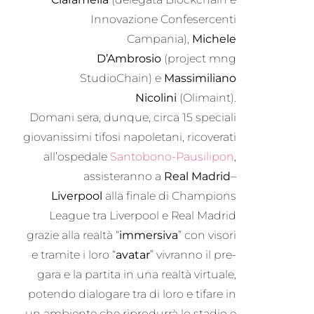
Innovazione Confesercenti
Campania),
Michele
D’Ambrosio
(project mng
StudioChain) e
Massimiliano
Nicolini
(Olimaint).
Domani sera, dunque, circa 15 speciali
giovanissimi tifosi napoletani, ricoverati
all’ospedale
Santobono-Pausilipon
,
assisteranno a
Real Madrid
–
Liverpool
alla finale di Champions
League tra Liverpool e Real Madrid
grazie alla realtà “
immersiva
” con visori
e tramite i loro “
avatar
” vivranno il pre-
gara e la partita in una realtà virtuale,
potendo dialogare tra di loro e tifare in
un ambiente che riprodurrà lo stadio e